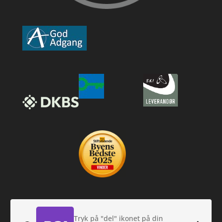
Tryk på "del" ikonet på din