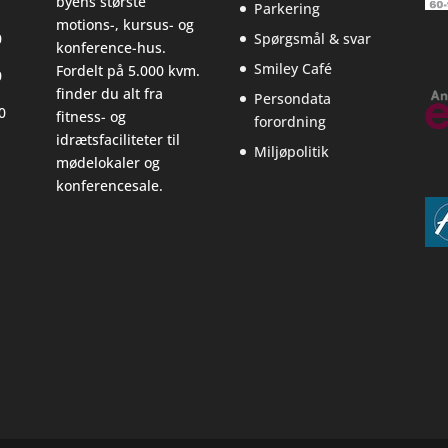
byens største
Parkering
motions-, kursus- og
0
Spørgsmål & svar
konference-hus.
Smiley Café
Fordelt på 5.000 kvm.
0
finder du alt fra
Persondata
0
fitness- og
forordning
idrætsfaciliteter til
Miljøpolitik
mødelokaler og
konferencesale.