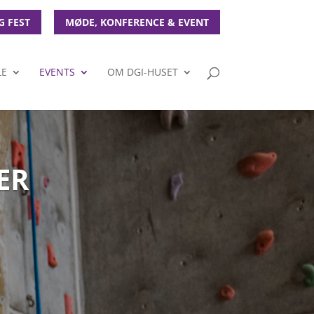
G FEST
MØDE, KONFERENCE & EVENT
LE
EVENTS
OM DGI-HUSET
ER