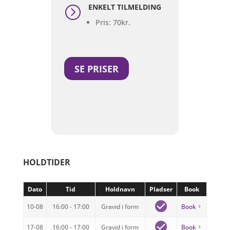
ENKELT TILMELDING
=
Pris: 70kr.
SE PRISER
HOLDTIDER
Dato
Tid
Holdnavn
Pladser
Book
10-08
16:00 - 17:00
Gravid i form
Book
17-08
16:00 - 17:00
Gravid i form
Book