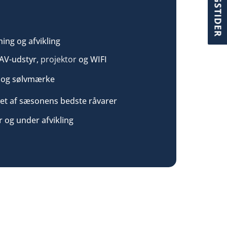
ÅBNINGSTIDER
ing og afvikling
 AV-udstyr,
projektor
og WIFI
t og sølvmærke
et af sæsonens bedste råvarer
r og under afvikling