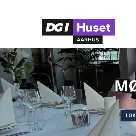
MØ
LOK