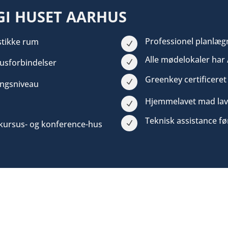
GI HUSET AARHUS
Professionel planlægn
stikke rum
N
Alle mødelokaler har
busforbindelser
N
Greenkey certificere
N
ningsniveau
Hjemmelavet mad lav
N
Teknisk assistance fø
 kursus- og konference-hus
N