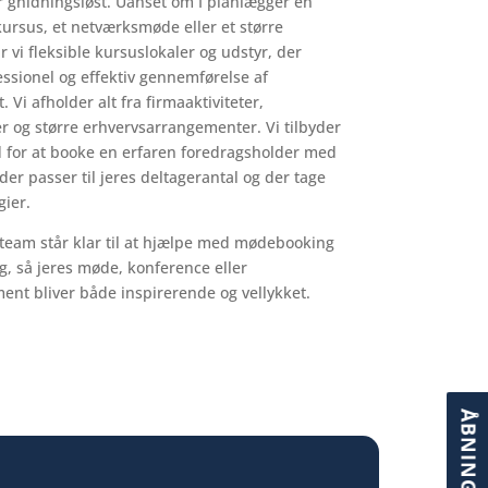
r gnidningsløst. Uanset om I planlægger en
ursus, et netværksmøde eller et større
r vi fleksible kursuslokaler og udstyr, der
essionel og effektiv gennemførelse af
 Vi afholder alt fra firmaaktiviteter,
r og større erhvervsarrangementer. Vi tilbyder
 for at booke en erfaren foredragsholder med
der passer til jeres deltagerantal og der tage
gier.
 team står klar til at hjælpe med mødebooking
, så jeres møde, konference eller
ent bliver både inspirerende og vellykket.