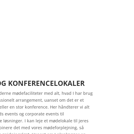
OG KONFERENCELOKALER
derne mødefaciliteter med alt, hvad I har brug
fessionelt arrangement, uanset om det er et
ler en stor konference. Her håndterer vi alt
s events og corporate events til
løsninger. I kan leje et mødelokale til jeres
inere det med vores mødeforplejning, så