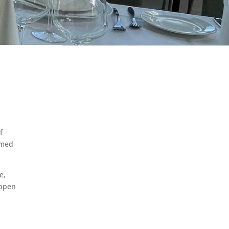
f
 med
e,
oppen