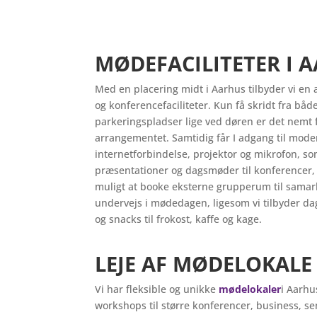
MØDEFACILITETER I 
Med en placering midt i Aarhus tilbyder vi en 
og konferencefaciliteter. Kun få skridt fra bå
parkeringspladser lige ved døren er det nemt f
arrangementet. Samtidig får I adgang til moder
internetforbindelse, projektor og mikrofon, so
præsentationer og dagsmøder til konferencer, 
muligt at booke eksterne grupperum til samar
undervejs i mødedagen, ligesom vi tilbyder 
og snacks til frokost, kaffe og kage.
LEJE AF MØDELOKALE
Vi har fleksible og unikke
mødelokaler
i Aarhu
workshops til større konferencer, business, s