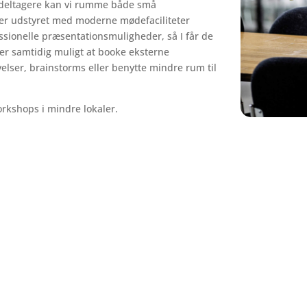
0 deltagere kan vi rumme både små
r er udstyret med moderne mødefaciliteter
essionelle præsentationsmuligheder, så I får de
er samtidig muligt at booke eksterne
elser, brainstorms eller benytte mindre rum til
orkshops i mindre lokaler.