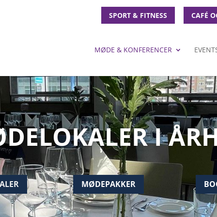
SPORT & FITNESS
CAFÉ O
MØDE & KONFERENCER
EVENT
DELOKALER I ÅR
ALER
MØDEPAKKER
BO