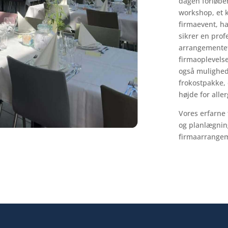
dagen forløbe
workshop, et k
firmaevent, ha
sikrer en prof
arrangementet.
firmaoplevelse
også mulighed
frokostpakke, 
højde for aller
Vores erfarne
og planlægning
firmaarrangem