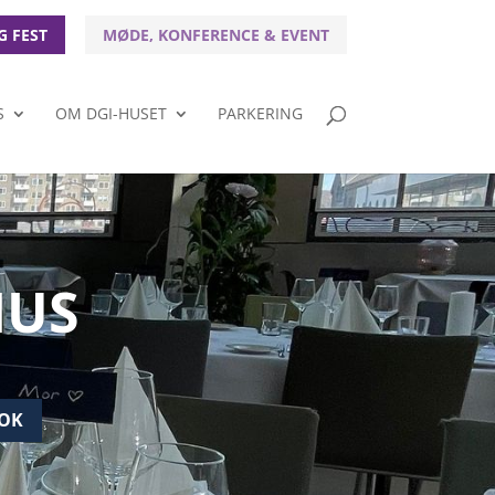
G FEST
MØDE, KONFERENCE & EVENT
S
OM DGI-HUSET
PARKERING
HUS
OK