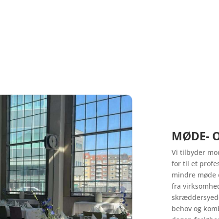
MØDE- 
Vi tilbyder mo
for til et pro
mindre møde el
fra virksomhed
skræddersyede 
behov og komb