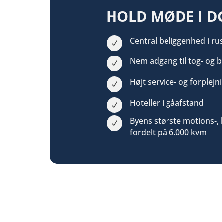
HOLD MØDE I D
Central beliggenhed i ru
N
Nem adgang til tog- og 
N
Højt service- og forplej
N
Hoteller i gåafstand
N
Byens største motions-,
N
f
ordelt på 6.000 kvm