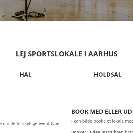
LEJ SPORTSLOKALE I AARHUS
HAL
HOLDSAL
BOOK MED ELLER UD
I kan både booke et lokale med
re om de forskellige event typer
Booker I uden instruktør
, bet