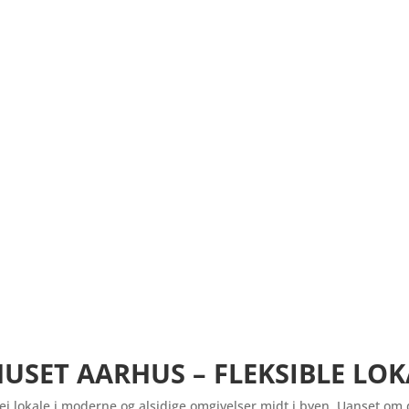
HUSET AARHUS – FLEKSIBLE LOK
ej lokale i moderne og alsidige omgivelser midt i byen. Uanset om