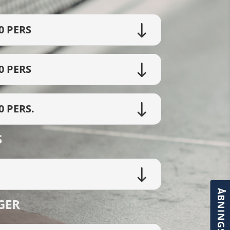
0 PERS
0 PERS
0 PERS.
S
ÅBNINGSTIDER
GER