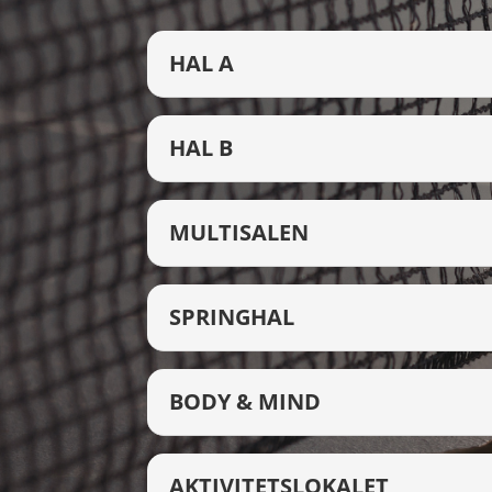
HAL A
HAL B
MULTISALEN
SPRINGHAL
BODY & MIND
AKTIVITETSLOKALET