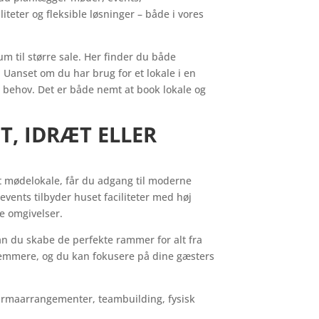
teter og fleksible løsninger – både i vores
um til større sale. Her finder du både
 Uanset om du har brug for et lokale i en
t behov. Det er både nemt at book lokale og
T, IDRÆT ELLER
t mødelokale, får du adgang til moderne
events tilbyder huset faciliteter med høj
le omgivelser.
kan du skabe de perfekte rammer for alt fra
 nemmere, og du kan fokusere på dine gæsters
 firmaarrangementer, teambuilding, fysisk