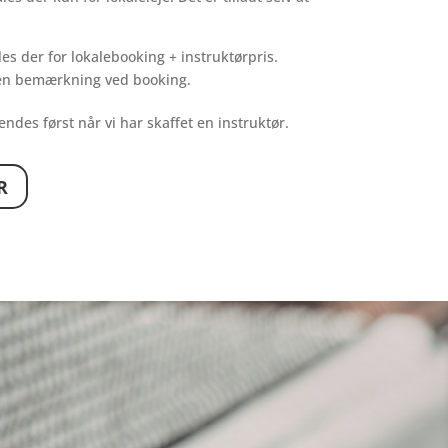
les der for lokalebooking + instruktørpris.
i en bemærkning ved booking.
ndes først når vi har skaffet en instruktør.
R