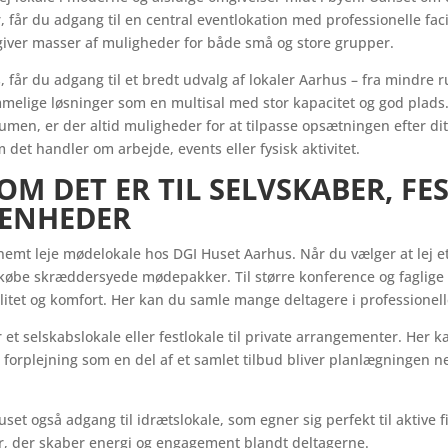
får du adgang til en central eventlokation med professionelle facili
 giver masser af muligheder for både små og store grupper.
 får du adgang til et bredt udvalg af lokaler Aarhus – fra mindre r
melige løsninger som en multisal med stor kapacitet og god plads.
lumen, er der altid muligheder for at tilpasse opsætningen efter di
m det handler om arbejde, events eller fysisk aktivitet.
OM DET ER TIL SELVSKABER, FES
VENHEDER
emt leje mødelokale hos DGI Huset Aarhus. Når du vælger at lej e
tilkøbe skræddersyede mødepakker. Til større konference og faglige 
litet og komfort. Her kan du samle mange deltagere i professionel
 et selskabslokale eller festlokale til private arrangementer. Her 
or forplejning som en del af et samlet tilbud bliver planlægningen
set også adgang til idrætslokale, som egner sig perfekt til aktive
er, der skaber energi og engagement blandt deltagerne.