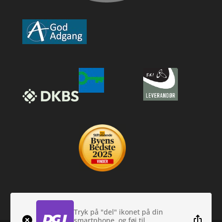
Tryk på "del" ikonet på din
smartphone, og føj til