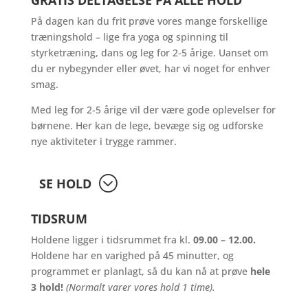
GRATIS DELTAGELSE PÅ ALLE HOLD
På dagen kan du frit prøve vores mange forskellige
træningshold – lige fra yoga og spinning til
styrketræning, dans og leg for 2-5 årige. Uanset om
du er nybegynder eller øvet, har vi noget for enhver
smag.
Med leg for 2-5 årige vil der være gode oplevelser for
børnene. Her kan de lege, bevæge sig og udforske
nye aktiviteter i trygge rammer.
SE HOLD
TIDSRUM
Holdene ligger i tidsrummet fra kl.
09.00 – 12.00.
Holdene har en varighed på 45 minutter, og
programmet er planlagt, så du kan nå at prøve
hele
3 hold!
(Normalt varer vores hold 1 time).