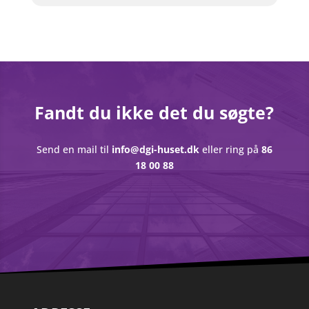
Fandt du ikke det du søgte?
Send en mail ti
l
info@dgi-huset.dk
elle
r ring på
86
18 00 88