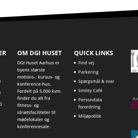
ER
OM DGI HUSET
QUICK LINKS
DGI Huset Aarhus er
Find vej
byens største
Parkering
motions-, kursus- og
0
Spørgsmål & svar
konference-hus.
Smiley Café
Fordelt på 5.000 kvm.
0
finder du alt fra
Persondata
0
fitness- og
forordning
idrætsfaciliteter til
Miljøpolitik
mødelokaler og
konferencesale.