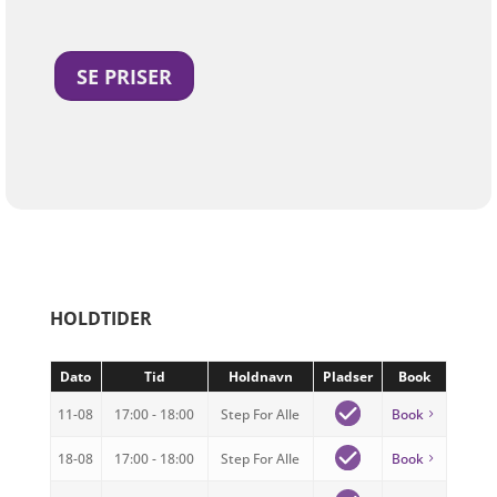
SE PRISER
HOLDTIDER
Dato
Tid
Holdnavn
Pladser
Book
11-08
17:00 - 18:00
Step For Alle
Book
18-08
17:00 - 18:00
Step For Alle
Book