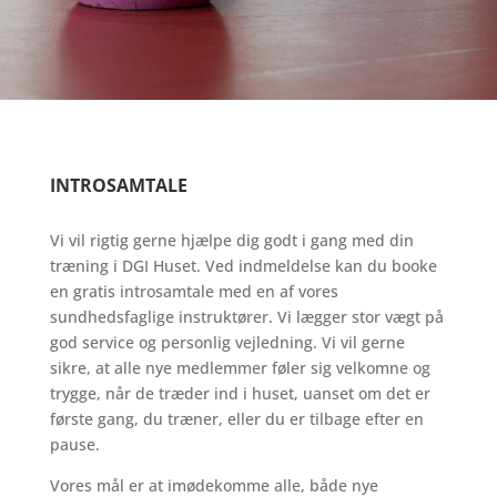
INTROSAMTALE
Vi vil rigtig gerne hjælpe dig godt i gang med din
træning i DGI Huset. Ved indmeldelse kan du booke
en gratis introsamtale med en af vores
sundhedsfaglige instruktører.
V
i lægger
stor
vægt
på
god
service
og
personlig
vejledning
.
Vi
vil
gerne
sikre,
at
alle
nye
medlemmer
føler
sig
velkomne
og
trygge,
når
de
træder
ind
i
huset,
uanset
om
det
er
første
gang,
du
træner,
eller
du
er
tilbage
efter
en
pause.
Vores
mål
er
at
imødekomme
alle
,
både
nye