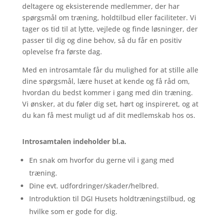
deltagere
og
eksisterende
medlemmer,
der
har
spørgsmål
om
træning,
holdtilbud
eller
faciliteter.
Vi
tager
os
tid
til
at
lytte,
vejlede
og
finde
løsninger,
der
passer
til
dig
og
dine
behov,
så
du
får
en
positiv
oplevelse
fra
første
dag.
Med
en
introsamtale
får
du
mulighed
for
at
stille
alle
dine
spørgsmål,
lære
huset
at
kende
og
få
råd
om,
hvordan
du
bedst
kommer
i
gang
med
din
træning.
Vi
ønsker,
at
du
føler
dig
set,
hørt
og
inspireret,
og
at
du
kan
få
mest
muligt
ud
af
dit
medlemskab
hos
os.
Introsamtalen indeholder bl.a.
En snak om hvorfor du gerne vil i gang med
træning.
Dine evt. udfordringer/skader/helbred.
Introduktion til DGI Husets holdtræningstilbud, og
hvilke som er gode for dig.