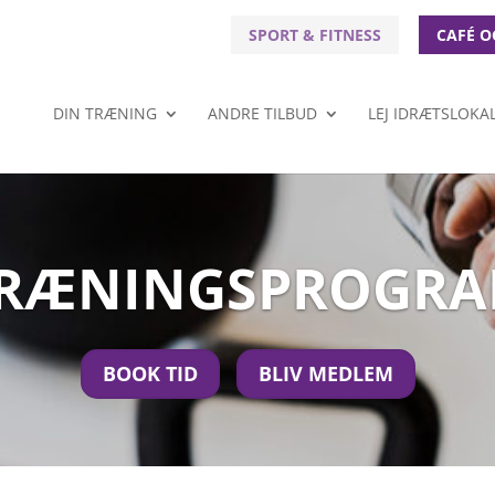
SPORT & FITNESS
CAFÉ O
DIN TRÆNING
ANDRE TILBUD
LEJ IDRÆTSLOKA
RÆNINGSPROGR
BOOK TID
BLIV MEDLEM