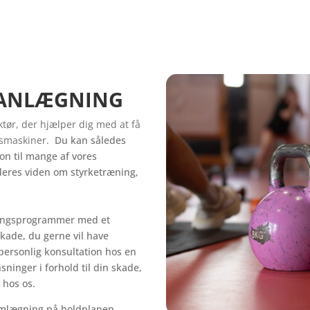
LANLÆGNING
tør, der hjælper dig med at få
ngsmaskiner.
Du kan således
on til mange af vores
deres viden om styrketræning,
ingsprogrammer med et
skade, du gerne vil have
en personlig konsultation hos en
ninger i forhold til din skade,
 hos os.
amlægning på holdplanen.