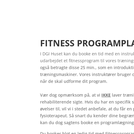
FITNESS PROGRAMP
I DGI Huset kan du booke en tid med en instruk
udarbejdet et fitnessprogram til vores træni
også betragte disse 25 min., som en introdukti
træningsmaskiner. Vores instruktører bruger 
når de skal udforme dit program.
Vær dog opmærksom på, at vi
IKKE
laver træn
rehabiliterende sigte. Hvis du har en specifik 
øvelser til, vil vi i stedet anbefale, at du får 
fysioterapeut. Så snart du kender dine begræns
kan du dog sagtens booke en programlægning
Du booker blot en ledig tid med Fitnessprogr