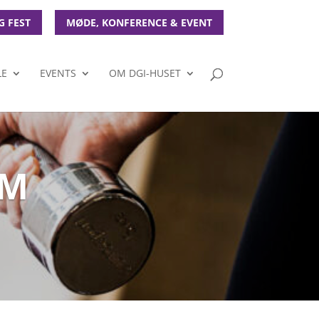
G FEST
MØDE, KONFERENCE & EVENT
LE
EVENTS
OM DGI-HUSET
AM