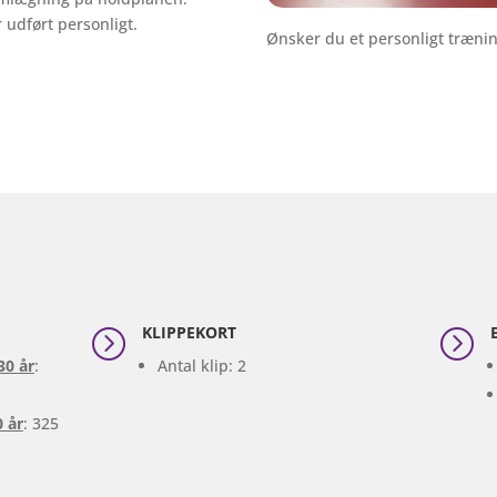
 udført personligt.
Ønsker du et personligt træni
KLIPPEKORT
=
=
30 år
:
Antal klip: 2
0 år
: 325