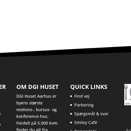
ER
OM DGI HUSET
QUICK LINKS
DGI Huset Aarhus er
Find vej
byens største
Parkering
motions-, kursus- og
0
Spørgsmål & svar
konference-hus.
Smiley Café
Fordelt på 5.000 kvm.
0
finder du alt fra