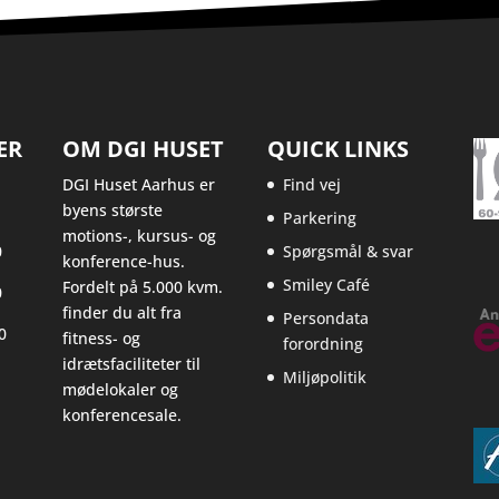
ER
OM DGI HUSET
QUICK LINKS
DGI Huset Aarhus er
Find vej
byens største
Parkering
motions-, kursus- og
0
Spørgsmål & svar
konference-hus.
Smiley Café
Fordelt på 5.000 kvm.
0
finder du alt fra
Persondata
0
fitness- og
forordning
idrætsfaciliteter til
Miljøpolitik
mødelokaler og
konferencesale.