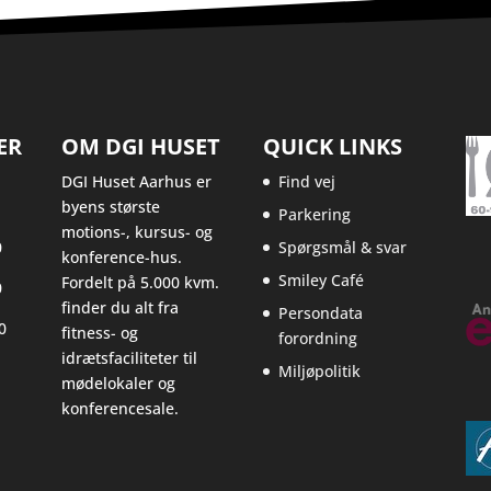
ER
OM DGI HUSET
QUICK LINKS
DGI Huset Aarhus er
Find vej
byens største
Parkering
motions-, kursus- og
0
Spørgsmål & svar
konference-hus.
Smiley Café
Fordelt på 5.000 kvm.
0
finder du alt fra
Persondata
0
fitness- og
forordning
idrætsfaciliteter til
Miljøpolitik
mødelokaler og
konferencesale.