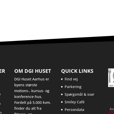
ER
OM DGI HUSET
QUICK LINKS
DGI Huset Aarhus er
Find vej
byens største
Parkering
motions-, kursus- og
0
Spørgsmål & svar
konference-hus.
Smiley Café
Fordelt på 5.000 kvm.
0
finder du alt fra
Persondata
0